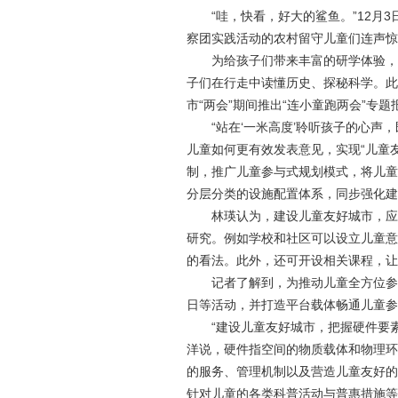
“哇，快看，好大的鲨鱼。”12
察团实践活动的农村留守儿童们连声惊
为给孩子们带来丰富的研学体验，
子们在行走中读懂历史、探秘科学。此
市“两会”期间推出“连小童跑两会”专
“站在‘一米高度’聆听孩子的心
儿童如何更有效发表意见，实现“儿童
制，推广儿童参与式规划模式，将儿童
分层分类的设施配置体系，同步强化建
林瑛认为，建设儿童友好城市，应
研究。例如学校和社区可以设立儿童意
的看法。此外，还可开设相关课程，让
记者了解到，为推动儿童全方位参
日等活动，并打造平台载体畅通儿童参
“建设儿童友好城市，把握硬件要
洋说，硬件指空间的物质载体和物理环
的服务、管理机制以及营造儿童友好的
针对儿童的各类科普活动与普惠措施等