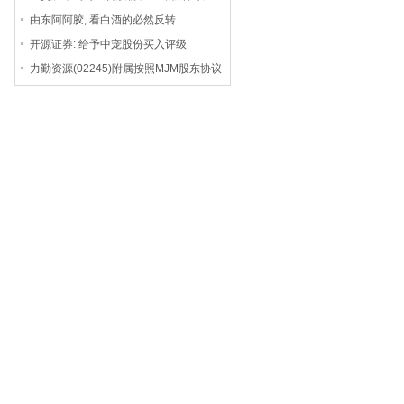
异动股票进行重点监控
由东阿阿胶, 看白酒的必然反转
开源证券: 给予中宠股份买入评级
力勤资源(02245)附属按照MJM股东协议
向MJM进一步注