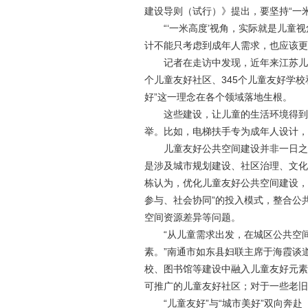
建设导则（试行）》提出，要坚持“一
“‘一米高度’视角，实际就是儿
计不能只考虑到成年人需求，也应该更
记者在走访中发现，近年来江苏儿
个儿童友好社区、345个儿童友好学校
好”这一理念在各个领域落地生根。
这些建设，让儿童的生活环境得到
举。比如，电梯扶手专为成年人设计，
儿童友好公共空间建设并非一日之
是涉及城市规划建设、社区治理、文化
栋认为，优化儿童友好公共空间建设，
参与、社会协同”的投入模式，整合公
空间资源差异等问题。
“从儿童需求出发，在城区公共空
素。”南通市如东县妇联主席于海霞谈
校、图书馆等建设中融入儿童友好元素
可推广的儿童友好社区；对于一些老旧
“儿童友好”与“城市美好”双向奔赴