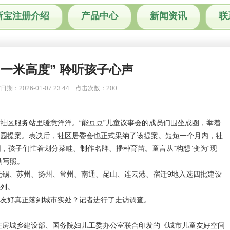
新宝注册介绍
产品中心
新闻资讯
联
“一米高度” 聆听孩子心声
日期：2026-01-07 23:44 点击次数：200
社区服务站里暖意洋洋。“能豆豆”儿童议事会的成员们围坐成圈，举着
园提案。表决后，社区居委会也正式采纳了该提案。短短一个月内，社
，孩子们忙着划分菜畦、制作名牌、播种育苗。童言从“构想”变为“现
动写照。
、无锡、苏州、扬州、常州、南通、昆山、连云港、宿迁9地入选四批建设
列。
友好真正落到城市实处？记者进行了走访调查。
、住房城乡建设部、国务院妇儿工委办公室联合印发的《城市儿童友好空间