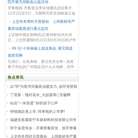
院开展无偿献血公益活动
陈金源提...
齐鲁晚报·齐鲁壹点李自强通讯员任希才
12月2日至3日，为期两天的无偿献血公益
活动在青岛港湾职业技术学院顺利开展，
上交所本周对天普股份、上纬新材等严
献血活动吸引了500余名同学踊跃报名。
重异动股票进行重点监控
最终，学...
上证报中国证券网讯(记者何昕怡)9月26
日，上交所通报9月22日至9月26日的沪市
监管情况。 市场交易监管方面，本周，上
89 元! 小米偷偷上架这新品, 看完我是
交所对163起拉抬打压、虚假申报等证券
真想买啊
异...
兄弟们，台风来啦，要注意安全呀~ 虽然
果子所处的广州现在没什么大动静，但毕
竟说到底也是自然灾害嘛，还是不能掉以
轻心。 然后看了一圈，今天好像没什么可
热点资讯
以手机可以聊...
以“羽”为笔书写服装业暖实力, 波司登荣获
证券之星ESG新标
丁迎新：愧对花木_大皖新闻 | 安徽网
站在“一米高度” 聆听孩子心声
特锐德赴港上市, 特来电的上市梦!
福建安装襄阳宁丰新材料科技有限公司年
产70万m³超强刨花板项
怀宁县雷埠乡：开展禁毒宣传，筑牢禁毒
防线_大皖新闻 | 安徽
上交所本周对天普股份、上纬新材等严重