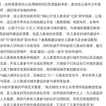
月3日，在科普基地羊山岛博物馆内巨型虎鲨标本前，参加连云港市少年观
呼，感叹海洋生物的神奇。
近年来，连云港市妇联等部门精心打造儿童友好“七彩”研学线路，让孩
外，连云港市率先在当地电视台开设《童眼观城》电视专栏，在每年
题报道，让孩子们以“小主人”的姿态参与城市建设、为港城发展建言献策。
声，既是城市建设的需要，也是儿童成长的需要。”在儿童友好城市建设中，
友好”与“城市美好”双向奔赴？秦胤栋建议健全儿童参与及全龄适配机
诉求纳入空间设计决策流程，同时依据不同年龄段儿童成长规律，建立
成空间的运营维护，形成“建设—运营—提升”的良性循环。
从儿童视角来重新审视城市，从儿童需求出发进行城市空间以及设施的
见箱，开发儿童参与平台或应用程序，方便孩子们表达自己对城市建设
儿童了解城市发展的最新消息，组织模拟城市规划建设活动。
与融入城市社会生活，无锡设立“六一”儿童友好宣传月，举办世界儿童
与渠道，让儿童成为城市建设的参与者和受益者。
素与软件要素的平衡至关重要。”南京财经大学公共管理学院副教授曾迪
境，是儿童友好理念的实体化呈现；软件指依托硬件之上，为儿童提供
人文氛围，典型代表有儿童参与的社区治理机制、邻里互助氛围营造、
，这是儿童友好空间中摸得到的温度，它决定了儿童空间是否“好