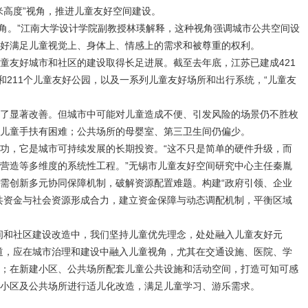
米高度”视角，推进儿童友好空间建设。
童视角。”江南大学设计学院副教授林瑛解释，这种视角强调城市公共空间设
好满足儿童视觉上、身体上、情感上的需求和被尊重的权利。
童友好城市和社区的建设取得长足进展。截至去年底，江苏已建成421
和211个儿童友好公园，以及一系列儿童友好场所和出行系统，“儿童友
了显著改善。但城市中可能对儿童造成不便、引发风险的场景仍不胜枚
儿童手扶有困难；公共场所的母婴室、第三卫生间仍偏少。
功，它是城市可持续发展的长期投资。“这不只是简单的硬件升级，而
营造等多维度的系统性工程。”无锡市儿童友好空间研究中心主任秦胤
需创新多元协同保障机制，破解资源配置难题。构建“政府引领、企业
共资金与社会资源形成合力，建立资金保障与动态调配机制，平衡区域
间和社区建设改造中，我们坚持儿童优先理念，处处融入儿童友好元
道，应在城市治理和建设中融入儿童视角，尤其在交通设施、医院、学
；在新建小区、公共场所配套儿童公共设施和活动空间，打造可知可感
小区及公共场所进行适儿化改造，满足儿童学习、游乐需求。